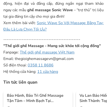
động, hiện đại và đẳng cấp, đừng ngần ngại tham khảo
ngay các mẫu
ghế massage Sonic Wave
– “trợ thủ” trị liệu
tại gia đáng tin cậy cho mọi gia đình!
Xem thêm bài viết:
Sonic Wave So Với Massage Bằng Tay:
Đâu Là Lựa Chọn Tối Ưu?
----------------------------------------------
"Thế giới ghế Massage - Mang sức khỏe tới cộng đồng"
Fanpage:
Thế giới ghế massage Việt Nam
Email: thegioighemassagevn@gmail.com
Số điện thoại:
0358 11 8686
Hệ thống cửa hàng:
11 cửa hàng
Tin tức liên quan
Bảo Hành, Bảo Trì Ghế Massage
Vu Lan Báo Hiế
Tận Tâm – Minh Bạch Tại
Sinh Thành: To
Thegioighemassage
IKIGAI Đáng M