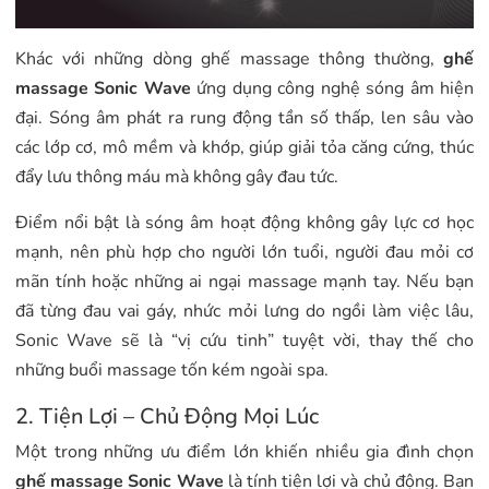
Khác với những dòng ghế massage thông thường,
ghế
massage Sonic Wave
ứng dụng công nghệ sóng âm hiện
đại. Sóng âm phát ra rung động tần số thấp, len sâu vào
các lớp cơ, mô mềm và khớp, giúp giải tỏa căng cứng, thúc
đẩy lưu thông máu mà không gây đau tức.
Điểm nổi bật là sóng âm hoạt động không gây lực cơ học
mạnh, nên phù hợp cho người lớn tuổi, người đau mỏi cơ
mãn tính hoặc những ai ngại massage mạnh tay. Nếu bạn
đã từng đau vai gáy, nhức mỏi lưng do ngồi làm việc lâu,
Sonic Wave sẽ là “vị cứu tinh” tuyệt vời, thay thế cho
những buổi massage tốn kém ngoài spa.
2. Tiện Lợi – Chủ Động Mọi Lúc
Một trong những ưu điểm lớn khiến nhiều gia đình chọn
ghế massage Sonic Wave
là tính
tiện lợi và chủ động. Bạn