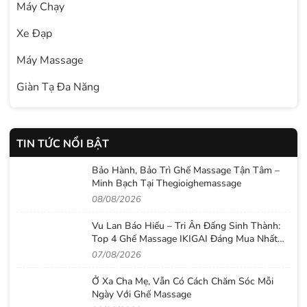
Máy Chạy
Xe Đạp
Máy Massage
Giàn Tạ Đa Năng
TIN TỨC NỔI BẬT
Bảo Hành, Bảo Trì Ghế Massage Tận Tâm –
Minh Bạch Tại Thegioighemassage
08/08/2026
Vu Lan Báo Hiếu – Tri Ân Đấng Sinh Thành:
Top 4 Ghế Massage IKIGAI Đáng Mua Nhất
2026
07/08/2026
Ở Xa Cha Mẹ, Vẫn Có Cách Chăm Sóc Mỗi
Ngày Với Ghế Massage