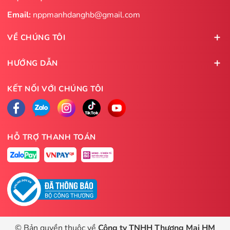
Email:
nppmanhdanghb@gmail.com
VỀ CHÚNG TÔI
HƯỚNG DẪN
KẾT NỐI VỚI CHÚNG TÔI
HỖ TRỢ THANH TOÁN
© Bản quyền thuộc về
Công ty TNHH Thương Mại HM