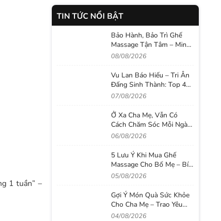
TIN TỨC NỔI BẬT
Bảo Hành, Bảo Trì Ghế
Massage Tận Tâm – Minh
Bạch Tại
08/08/2026
Thegioighemassage
Vu Lan Báo Hiếu – Tri Ân
Đấng Sinh Thành: Top 4
Ghế Massage IKIGAI Đáng
07/08/2026
Mua Nhất 2026
Ở Xa Cha Mẹ, Vẫn Có
Cách Chăm Sóc Mỗi Ngày
Với Ghế Massage
06/08/2026
5 Lưu Ý Khi Mua Ghế
Massage Cho Bố Mẹ – Bí
Quyết Chọn Đúng Để
05/08/2026
ng 1 tuần” –
Chăm Sóc Sức Khỏe Lâu
Dài
Gợi Ý Món Quà Sức Khỏe
Cho Cha Mẹ – Trao Yêu
Thương Bằng Sự Quan
04/08/2026