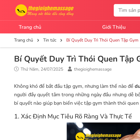
Trang chủ
Giới Thiệu
Trang chủ
Tin tức
Bí Quyết Duy Trì Thói Quen Tập Gym
Bí Quyết Duy Trì Thói Quen Tập
Thứ Năm, 24/07/2025
thegioighemassage
Không khó để bắt đầu tập gym, nhưng làm thế nào để
du
người đầy quyết tâm trong những ngày đầu nhưng dễ bỏ c
bí quyết nào giúp bạn biến việc tập gym thành thói quen
1. Xác Định Mục Tiêu Rõ Ràng Và Thực Tế