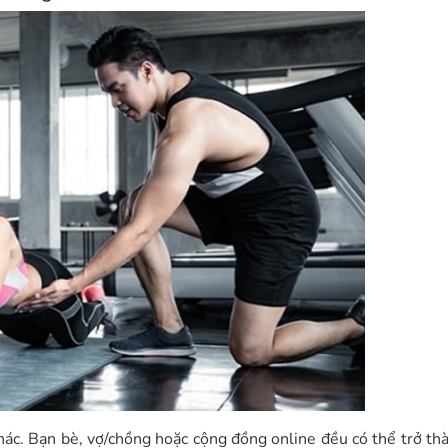
ác. Bạn bè, vợ/chồng hoặc cộng đồng online đều có thể trở th