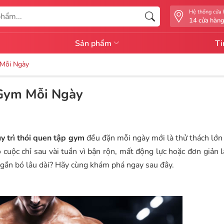
Hệ thống cửa
14 cửa hàn
Sản phẩm
Ti
 Mỗi Ngày
 Gym Mỗi Ngày
y trì thói quen tập gym
đều đặn mỗi ngày mới là thử thách lớn
uộc chỉ sau vài tuần vì bận rộn, mất động lực hoặc đơn giản l
 gắn bó lâu dài? Hãy cùng khám phá ngay sau đây.