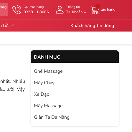
 hàng
Gọi mua hàng
Thông tin
Giỏ hàng
g
0358 11 8686
Tài khoản
n tức
Khách hàng tin dùng
DANH MỤC
Ghế Massage
 nhất. Nhiều
Máy Chạy
à… lười! Vậy
Xe Đạp
Máy Massage
Giàn Tạ Đa Năng