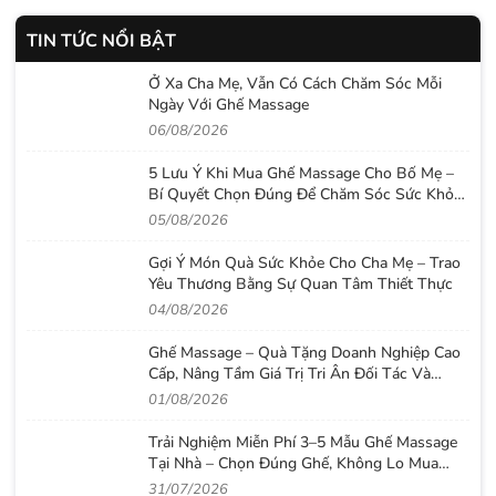
TIN TỨC NỔI BẬT
Ở Xa Cha Mẹ, Vẫn Có Cách Chăm Sóc Mỗi
Ngày Với Ghế Massage
06/08/2026
5 Lưu Ý Khi Mua Ghế Massage Cho Bố Mẹ –
Bí Quyết Chọn Đúng Để Chăm Sóc Sức Khỏe
Lâu Dài
05/08/2026
Gợi Ý Món Quà Sức Khỏe Cho Cha Mẹ – Trao
Yêu Thương Bằng Sự Quan Tâm Thiết Thực
04/08/2026
Ghế Massage – Quà Tặng Doanh Nghiệp Cao
Cấp, Nâng Tầm Giá Trị Tri Ân Đối Tác Và
Nhân Viên
01/08/2026
Trải Nghiệm Miễn Phí 3–5 Mẫu Ghế Massage
Tại Nhà – Chọn Đúng Ghế, Không Lo Mua
Nhầm
31/07/2026