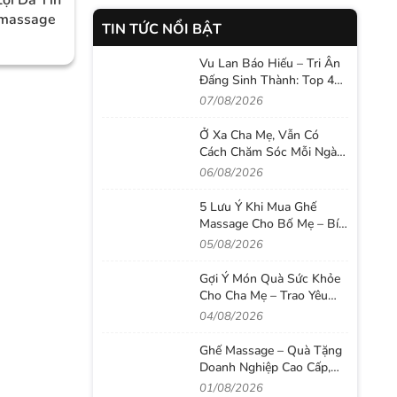
emassage
TIN TỨC NỔI BẬT
Vu Lan Báo Hiếu – Tri Ân
Đấng Sinh Thành: Top 4
Ghế Massage IKIGAI Đáng
07/08/2026
Mua Nhất 2026
Ở Xa Cha Mẹ, Vẫn Có
Cách Chăm Sóc Mỗi Ngày
Với Ghế Massage
06/08/2026
5 Lưu Ý Khi Mua Ghế
Massage Cho Bố Mẹ – Bí
Quyết Chọn Đúng Để
05/08/2026
Chăm Sóc Sức Khỏe Lâu
Dài
Gợi Ý Món Quà Sức Khỏe
Cho Cha Mẹ – Trao Yêu
Thương Bằng Sự Quan
04/08/2026
Tâm Thiết Thực
Ghế Massage – Quà Tặng
Doanh Nghiệp Cao Cấp,
Nâng Tầm Giá Trị Tri Ân
01/08/2026