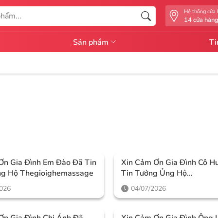
Hệ thống cửa
14 cửa hàn
Sản phẩm
Ti
Ơn Gia Đình Em Đào Đã Tin
Xin Cảm Ơn Gia Đình Cô H
ng Hộ Thegioighemassage
Tin Tưởng Ủng Hộ
Thegioighemassage
2026
04/07/2026
Ơn Gia Đình Chị Ánh Đã
Xin Cảm Ơn Gia Đình Ông L