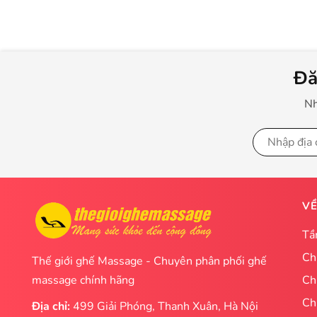
Đă
Nh
VỀ
Tầ
Ch
Thế giới ghế Massage - Chuyên phân phối ghế
massage chính hãng
Ch
Ch
Địa chỉ:
499 Giải Phóng, Thanh Xuân, Hà Nội