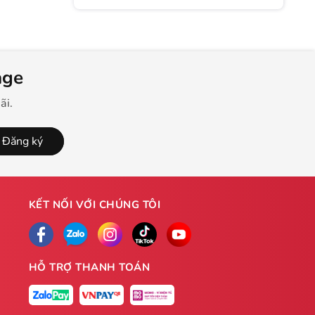
Đối Tác Và Nhân Viên
age
ãi.
Đăng ký
KẾT NỐI VỚI CHÚNG TÔI
HỖ TRỢ THANH TOÁN