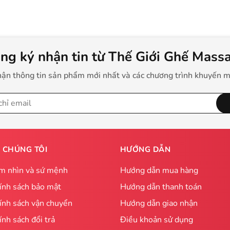
ng ký nhận tin từ Thế Giới Ghế Mass
ận thông tin sản phẩm mới nhất và các chương trình khuyến m
 CHÚNG TÔI
HƯỚNG DẪN
m nhìn và sứ mệnh
Hướng dẫn mua hàng
ính sách bảo mật
Hướng dẫn thanh toán
ính sách vận chuyển
Hướng dẫn giao nhận
ính sách đổi trả
Điều khoản sử dụng