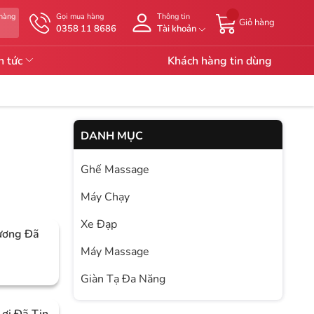
 hàng
Gọi mua hàng
Thông tin
Giỏ hàng
g
0358 11 8686
Tài khoản
n tức
Khách hàng tin dùng
DANH MỤC
Ghế Massage
Máy Chạy
Xe Đạp
ương Đã
Máy Massage
Giàn Tạ Đa Năng
ợi Đã Tin