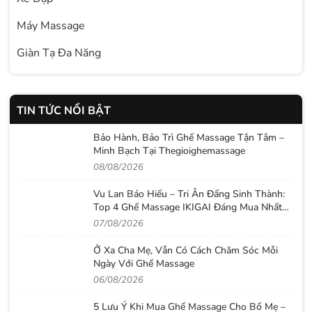
Máy Massage
Giàn Tạ Đa Năng
TIN TỨC NỔI BẬT
Bảo Hành, Bảo Trì Ghế Massage Tận Tâm –
Minh Bạch Tại Thegioighemassage
08/08/2026
Vu Lan Báo Hiếu – Tri Ân Đấng Sinh Thành:
Top 4 Ghế Massage IKIGAI Đáng Mua Nhất
2026
07/08/2026
Ở Xa Cha Mẹ, Vẫn Có Cách Chăm Sóc Mỗi
Ngày Với Ghế Massage
06/08/2026
5 Lưu Ý Khi Mua Ghế Massage Cho Bố Mẹ –