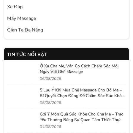
Xe Đạp
Máy Massage
Giàn Tạ Đa Năng
TIN TỨC NỔI BẬT
Ở Xa Cha Mẹ, Vẫn Có Cách Chăm Sóc Mỗi
Ngày Với Ghế Massage
06/08/2026
5 Lưu Ý Khi Mua Ghế Massage Cho Bố Mẹ –
Bí Quyết Chọn Đúng Để Chăm Sóc Sức Khỏe
Lâu Dài
05/08/2026
Gợi Ý Món Quà Sức Khỏe Cho Cha Mẹ – Trao
Yêu Thương Bằng Sự Quan Tâm Thiết Thực
04/08/2026