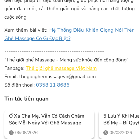
đến liệu pháp trị liệu toàn diện, giúp phục hồi năng lượng,
giảm đau mỏi, cải thiện giấc ngủ và nâng cao chất lượng
cuộc sống.
Xem thêm bài viết:
Hệ Thống Điều Khiển Giọng Nói Trên
Ghế Massage Có Gì Đặc Biệt?
----------------------------------------------
"Thế giới ghế Massage - Mang sức khỏe đến cộng đồng"
Fanpage:
Thế giới ghế massage Việt Nam
Email: thegioighemassagevn@gmail.com
Số điện thoại:
0358 11 8686
Tin tức liên quan
Ở Xa Cha Mẹ, Vẫn Có Cách Chăm
5 Lưu Ý Khi M
Sóc Mỗi Ngày Với Ghế Massage
Bố Mẹ – Bí Quy
Chăm Sóc Sức K
06/08/2026
05/08/2026