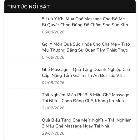
TIN TỨC NỔI BẬT
5 Lưu Ý Khi Mua Ghế Massage Cho Bố Mẹ –
Bí Quyết Chọn Đúng Để Chăm Sóc Sức Khỏe
Lâu Dài
05/08/2026
Gợi Ý Món Quà Sức Khỏe Cho Cha Mẹ – Trao
Yêu Thương Bằng Sự Quan Tâm Thiết Thực
04/08/2026
Ghế Massage – Quà Tặng Doanh Nghiệp Cao
Cấp, Nâng Tầm Giá Trị Tri Ân Đối Tác Và
Nhân Viên
01/08/2026
Trải Nghiệm Miễn Phí 3–5 Mẫu Ghế Massage
Tại Nhà – Chọn Đúng Ghế, Không Lo Mua
Nhầm
31/07/2026
Quà Biếu Tặng Cha Mẹ Ý Nghĩa – Trải Nghiệm
3 Mẫu Ghế Massage Ngay Tại Nhà
29/07/2026