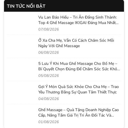
TIN TỨC NỔI BẬT
Vu Lan Báo Hiếu – Tri Ân Đấng Sinh Thành:
Top 4 Ghế Massage IKIGAI Đáng Mua Nhất
2026
07/08/2026
Ở Xa Cha Mẹ, Vẫn Có Cách Chăm Sóc Mỗi
Ngày Với Ghế Massage
06/08/2026
5 Lưu Ý Khi Mua Ghế Massage Cho Bố Mẹ –
Bí Quyết Chọn Đúng Để Chăm Sóc Sức Khỏe
Lâu Dài
05/08/2026
Gợi Ý Món Quà Sức Khỏe Cho Cha Mẹ – Trao
Yêu Thương Bằng Sự Quan Tâm Thiết Thực
04/08/2026
Ghế Massage – Quà Tặng Doanh Nghiệp Cao
Cấp, Nâng Tầm Giá Trị Tri Ân Đối Tác Và
Nhân Viên
01/08/2026