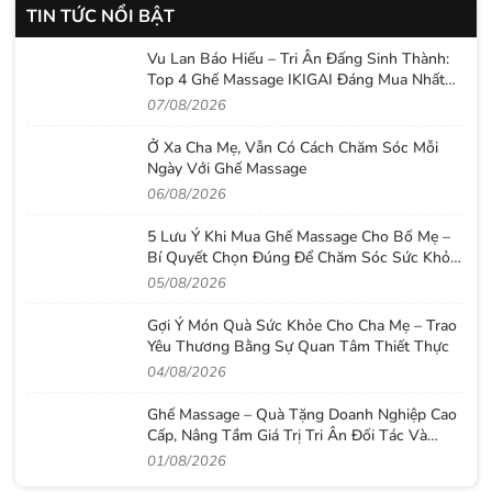
TIN TỨC NỔI BẬT
Vu Lan Báo Hiếu – Tri Ân Đấng Sinh Thành:
Top 4 Ghế Massage IKIGAI Đáng Mua Nhất
2026
07/08/2026
Ở Xa Cha Mẹ, Vẫn Có Cách Chăm Sóc Mỗi
Ngày Với Ghế Massage
06/08/2026
5 Lưu Ý Khi Mua Ghế Massage Cho Bố Mẹ –
Bí Quyết Chọn Đúng Để Chăm Sóc Sức Khỏe
Lâu Dài
05/08/2026
Gợi Ý Món Quà Sức Khỏe Cho Cha Mẹ – Trao
Yêu Thương Bằng Sự Quan Tâm Thiết Thực
04/08/2026
Ghế Massage – Quà Tặng Doanh Nghiệp Cao
Cấp, Nâng Tầm Giá Trị Tri Ân Đối Tác Và
Nhân Viên
01/08/2026