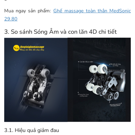
Mua ngay sản phẩm:
Ghế massage toàn thân MedSonic
29.80
3. So sánh Sóng Âm và con lăn 4D chi tiết
3.1. Hiệu quả giảm đau