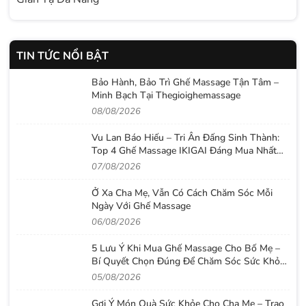
TIN TỨC NỔI BẬT
Bảo Hành, Bảo Trì Ghế Massage Tận Tâm –
Minh Bạch Tại Thegioighemassage
08/08/2026
Vu Lan Báo Hiếu – Tri Ân Đấng Sinh Thành:
Top 4 Ghế Massage IKIGAI Đáng Mua Nhất
2026
07/08/2026
Ở Xa Cha Mẹ, Vẫn Có Cách Chăm Sóc Mỗi
Ngày Với Ghế Massage
06/08/2026
5 Lưu Ý Khi Mua Ghế Massage Cho Bố Mẹ –
Bí Quyết Chọn Đúng Để Chăm Sóc Sức Khỏe
Lâu Dài
05/08/2026
Gợi Ý Món Quà Sức Khỏe Cho Cha Mẹ – Trao