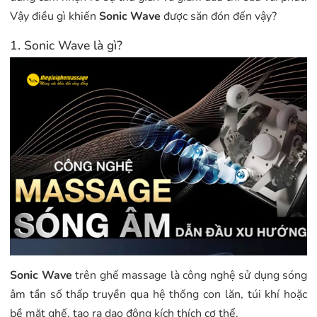
Vậy điều gì khiến
Sonic Wave
được săn đón đến vậy?
1. Sonic Wave là gì?
Sonic Wave
trên ghế massage là công nghệ sử dụng sóng
âm tần số thấp truyền qua hệ thống con lăn, túi khí hoặc
bề mặt ghế, tạo ra dao động kích thích cơ thể.