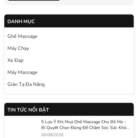
DANH MỤC
Ghế Massage
Máy Chạy
Xe Đạp
Máy Massage
Giàn Tạ Đa Năng
TIN TỨC NỔI BẬT
5 Lưu Ý Khi Mua Ghế Massage Cho Bố Mẹ –
Bí Quyết Chọn Đúng Để Chăm Sóc Sức Khỏe
Lâu Dài
05/08/2026