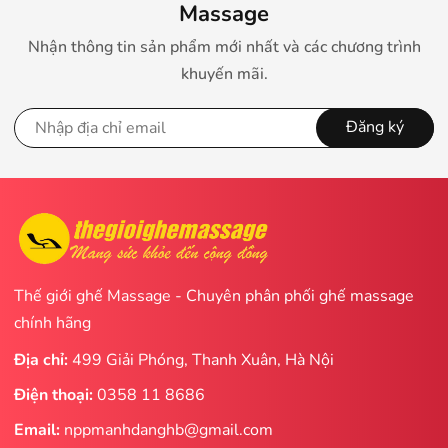
Massage
Nhận thông tin sản phẩm mới nhất và các chương trình
khuyến mãi.
Đăng ký
Thế giới ghế Massage - Chuyên phân phối ghế massage
chính hãng
Địa chỉ:
499 Giải Phóng, Thanh Xuân, Hà Nội
Điện thoại:
0358 11 8686
Email:
nppmanhdanghb@gmail.com