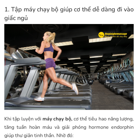
1. Tập máy chạy bộ giúp cơ thể dễ dàng đi vào
giấc ngủ
Khi tập luyện với
máy chạy bộ,
cơ thể tiêu hao năng lượng,
tăng tuần hoàn máu và giải phóng hormone endorphin
giúp thư giãn tinh thần. Nhờ đó: