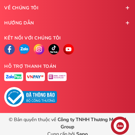
VỀ CHÚNG TÔI
HƯỚNG DẪN
KẾT NỐI VỚI CHÚNG TÔI
HỖ TRỢ THANH TOÁN
© Bản quyền thuộc về
Công ty TNHH Thương Mại HM
Group
Liên hệ
Cung cấp bởi
Sapo