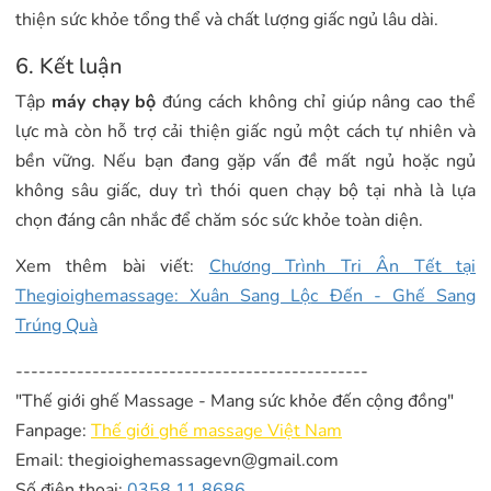
thiện sức khỏe tổng thể và chất lượng giấc ngủ lâu dài.
6. Kết luận
Tập
máy chạy bộ
đúng cách không chỉ giúp nâng cao thể
lực mà còn hỗ trợ cải thiện giấc ngủ một cách tự nhiên và
bền vững. Nếu bạn đang gặp vấn đề mất ngủ hoặc ngủ
không sâu giấc, duy trì thói quen chạy bộ tại nhà là lựa
chọn đáng cân nhắc để chăm sóc sức khỏe toàn diện.
Xem thêm bài viết:
Chương Trình Tri Ân Tết tại
Thegioighemassage: Xuân Sang Lộ
c Đến - Ghế Sang
Trúng Quà
----------------------------------------------
"Thế giới ghế Massage - Mang sức khỏe đến cộng đồng"
Fanpage:
Thế giới ghế massage Việt Nam
Email: thegioighemassagevn@gmail.com
Số điện thoại:
0358 11 8686