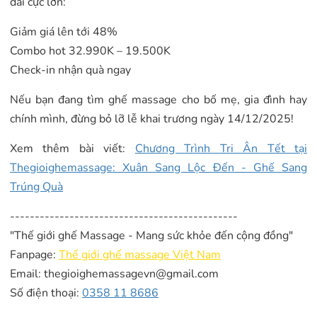
đãi cực lớn:
Giảm giá lên tới 48%
Combo hot 32.990K – 19.500K
Check-in nhận quà ngay
Nếu bạn đang tìm ghế massage cho bố mẹ, gia đình hay
chính mình, đừng bỏ lỡ lễ khai trương ngày 14/12/2025!
Xem thêm bài viết:
Chương Trình Tri Ân Tết tại
Thegioighemassage: Xuân Sang Lộc Đến - Ghế Sang
Trúng Quà
----------------------------------------------
"Thế giới ghế Massage - Mang sức khỏe đến cộng đồng"
Fanpage:
Thế giới ghế massage Việt Nam
Email: thegioighemassagevn@gmail.com
Số điện thoại:
0358 11 8686