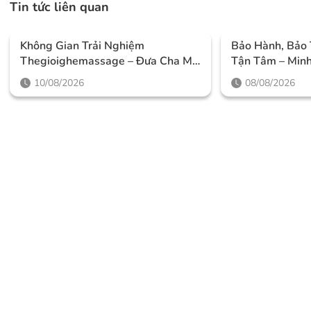
Tin tức liên quan
Không Gian Trải Nghiệm
Bảo Hành, Bảo 
Thegioighemassage – Đưa Cha Mẹ
Tận Tâm – Minh
Đến Thử Ghế, Nhận Ưu Đãi 5%
Thegioighema
10/08/2026
08/08/2026
Mùa Vu Lan