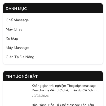
DANH MỤC
Ghế Massage
Máy Chạy
Xe Đạp
Máy Massage
Giàn Tạ Đa Năng
TIN TỨC NỔI BẬT
Không gian trải nghiệm Thegioighemassage –
Đưa cha mẹ đến thử ghế, nhận ưu đãi 5% mùa
Vu Lan
10/08/2026
Bảo Hành, Bảo Trì Ghế Massage Tận Tâm –