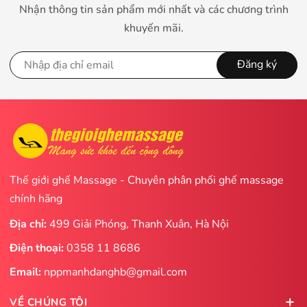
Nhận thông tin sản phẩm mới nhất và các chương trình
khuyến mãi.
Đăng ký
Thế giới ghế Massage - Chuyên phân phối ghế massage
chính hãng
Địa chỉ:
499 Giải Phóng, Thanh Xuân, Hà Nội
Điện thoại:
0358 11 8686
Email:
nppmanhdanghb@gmail.com
VỀ CHÚNG TÔI