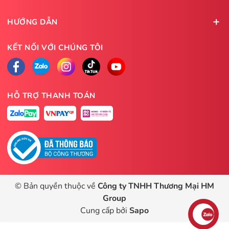
HƯỚNG DẪN
KẾT NỐI VỚI CHÚNG TÔI
HỖ TRỢ THANH TOÁN
© Bản quyền thuộc về
Công ty TNHH Thương Mại HM
Group
Cung cấp bởi
Sapo
Liên hệ