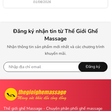
Nhân Viên
01/08/2026
Đăng ký nhận tin từ Thế Giới Ghế
Massage
Nhận thông tin sản phẩm mới nhất và các chương trình
khuyến mãi.
Đăng ký
Thế giới ghế Massage - Chuyên phân phối ghế massage