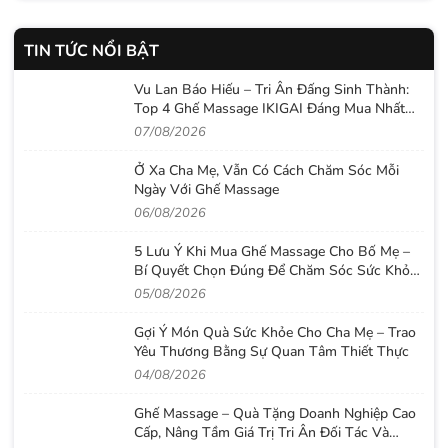
TIN TỨC NỔI BẬT
Vu Lan Báo Hiếu – Tri Ân Đấng Sinh Thành:
Top 4 Ghế Massage IKIGAI Đáng Mua Nhất
2026
07/08/2026
Ở Xa Cha Mẹ, Vẫn Có Cách Chăm Sóc Mỗi
Ngày Với Ghế Massage
06/08/2026
5 Lưu Ý Khi Mua Ghế Massage Cho Bố Mẹ –
Bí Quyết Chọn Đúng Để Chăm Sóc Sức Khỏe
Lâu Dài
05/08/2026
Gợi Ý Món Quà Sức Khỏe Cho Cha Mẹ – Trao
Yêu Thương Bằng Sự Quan Tâm Thiết Thực
04/08/2026
Ghế Massage – Quà Tặng Doanh Nghiệp Cao
Cấp, Nâng Tầm Giá Trị Tri Ân Đối Tác Và