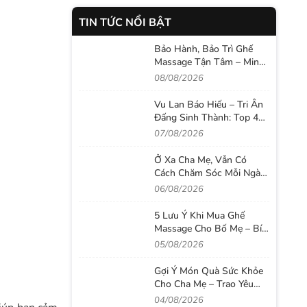
TIN TỨC NỔI BẬT
Bảo Hành, Bảo Trì Ghế
Massage Tận Tâm – Minh
Bạch Tại
08/08/2026
Thegioighemassage
Vu Lan Báo Hiếu – Tri Ân
Đấng Sinh Thành: Top 4
Ghế Massage IKIGAI Đáng
07/08/2026
Mua Nhất 2026
Ở Xa Cha Mẹ, Vẫn Có
Cách Chăm Sóc Mỗi Ngày
Với Ghế Massage
06/08/2026
5 Lưu Ý Khi Mua Ghế
Massage Cho Bố Mẹ – Bí
Quyết Chọn Đúng Để
05/08/2026
Chăm Sóc Sức Khỏe Lâu
Dài
Gợi Ý Món Quà Sức Khỏe
Cho Cha Mẹ – Trao Yêu
Thương Bằng Sự Quan
04/08/2026