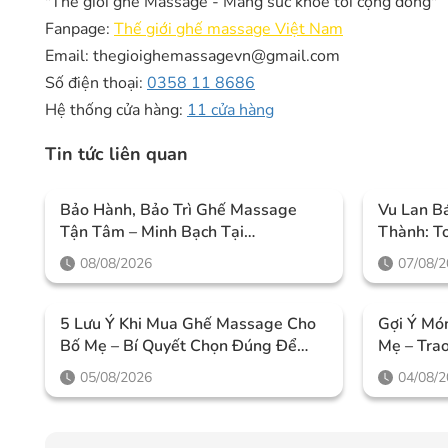
"Thế giới ghế Massage - Mang sức khỏe tới cộng đồng"
Fanpage:
Thế giới ghế massage Việt Nam
Email: thegioighemassagevn@gmail.com
Số điện thoại:
0358 11 8686
Hệ thống cửa hàng:
11 cửa hàng
Tin tức liên quan
Bảo Hành, Bảo Trì Ghế Massage
Vu Lan Bá
Tận Tâm – Minh Bạch Tại
Thành: T
Thegioighemassage
Đáng Mu
08/08/2026
07/08/
5 Lưu Ý Khi Mua Ghế Massage Cho
Gợi Ý Mó
Bố Mẹ – Bí Quyết Chọn Đúng Để
Mẹ – Tra
Chăm Sóc Sức Khỏe Lâu Dài
Quan Tâm
05/08/2026
04/08/