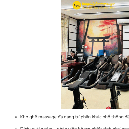
Kho ghế massage đa dạng từ phân khúc phổ thông đế