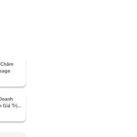
h Chăm
ssage
Doanh
 Giá Trị
ên