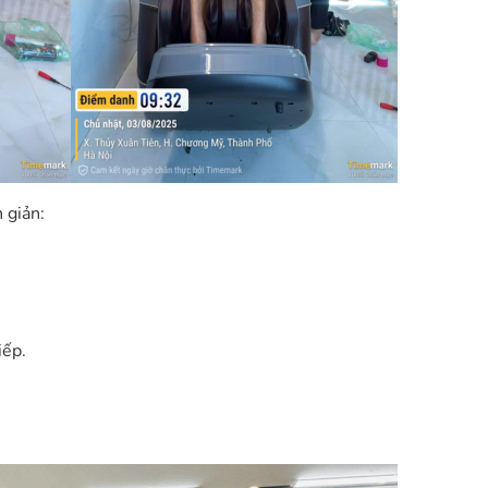
n giản:
iếp.