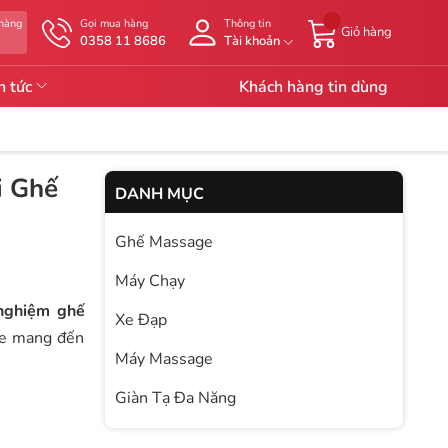
 hàng
Gọi mua hàng
Thông tin
Giỏ hàng
g
0358 11 8686
Tài khoản
n tức
Khách hàng tin dùng
i Ghế
DANH MỤC
Ghế Massage
Máy Chạy
 nghiệm ghế
Xe Đạp
ge mang đến
Máy Massage
Giàn Tạ Đa Năng