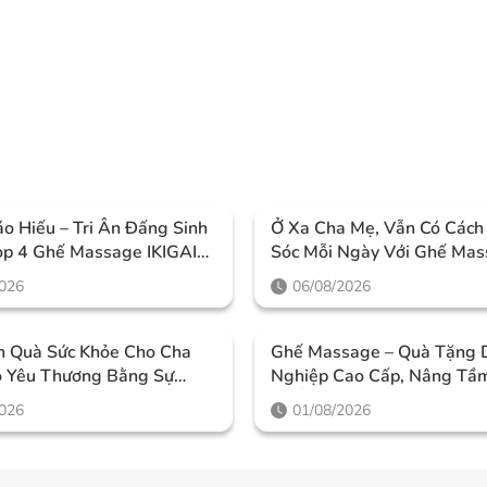
o Hiếu – Tri Ân Đấng Sinh
Ở Xa Cha Mẹ, Vẫn Có Các
op 4 Ghế Massage IKIGAI
Sóc Mỗi Ngày Với Ghế Ma
a Nhất 2026
2026
06/08/2026
n Quà Sức Khỏe Cho Cha
Ghế Massage – Quà Tặng 
o Yêu Thương Bằng Sự
Nghiệp Cao Cấp, Nâng Tầm
 Thiết Thực
Tri Ân Đối Tác Và Nhân Vi
2026
01/08/2026