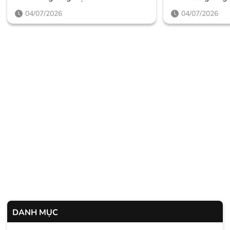
Thegioighemassage
Thegioighema
04/07/2026
04/07/2026
DANH MỤC