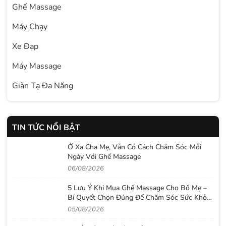
Ghế Massage
Máy Chạy
Xe Đạp
Máy Massage
Giàn Tạ Đa Năng
TIN TỨC NỔI BẬT
Ở Xa Cha Mẹ, Vẫn Có Cách Chăm Sóc Mỗi
Ngày Với Ghế Massage
06/08/2026
5 Lưu Ý Khi Mua Ghế Massage Cho Bố Mẹ –
Bí Quyết Chọn Đúng Để Chăm Sóc Sức Khỏe
Lâu Dài
05/08/2026