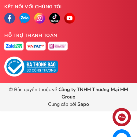
KẾT NỐI VỚI CHÚNG TÔI
HỖ TRỢ THANH TOÁN
© Bản quyền thuộc về
Công ty TNHH Thương Mại HM
Group
Cung cấp bởi
Sapo
Liên hệ