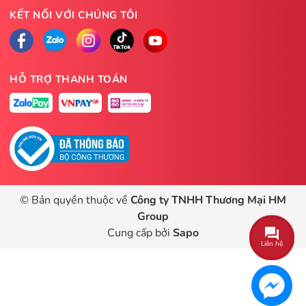
KẾT NỐI VỚI CHÚNG TÔI
HỖ TRỢ THANH TOÁN
© Bản quyền thuộc về
Công ty TNHH Thương Mại HM
Group
Cung cấp bởi
Sapo
Liên hệ