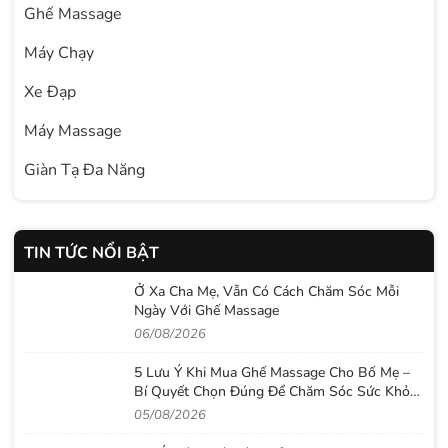
Ghế Massage
Máy Chạy
Xe Đạp
Máy Massage
Giàn Tạ Đa Năng
TIN TỨC NỔI BẬT
Ở Xa Cha Mẹ, Vẫn Có Cách Chăm Sóc Mỗi
Ngày Với Ghế Massage
06/08/2026
5 Lưu Ý Khi Mua Ghế Massage Cho Bố Mẹ –
Bí Quyết Chọn Đúng Để Chăm Sóc Sức Khỏe
Lâu Dài
05/08/2026