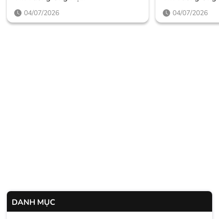
Thegioighemassage
Thegioighema
04/07/2026
04/07/2026
DANH MỤC