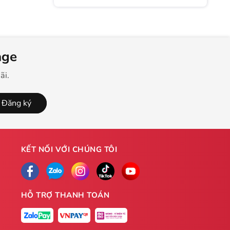
Tại Nhà
age
ãi.
Đăng ký
KẾT NỐI VỚI CHÚNG TÔI
HỖ TRỢ THANH TOÁN