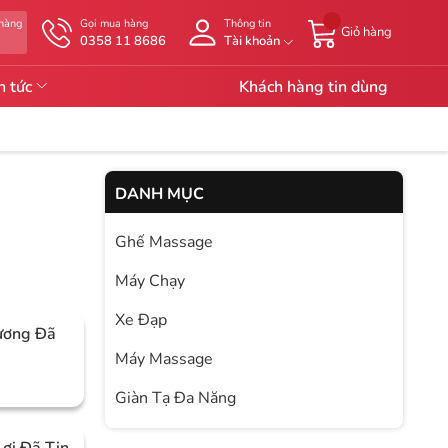
 hàng
Gọi mua hàng
Thông tin
Giỏ hàng
g
0358 11 8686
Tài khoản
n tức
Khách hàng tin dùng
DANH MỤC
Ghế Massage
Máy Chạy
Xe Đạp
ương Đã
Máy Massage
Giàn Tạ Đa Năng
ợi Đã Tin