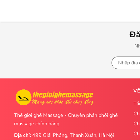
Đă
Nh
VỀ
Tầ
Ch
Thế giới ghế Massage - Chuyên phân phối ghế
massage chính hãng
Ch
Ch
Địa chỉ:
499 Giải Phóng, Thanh Xuân, Hà Nội