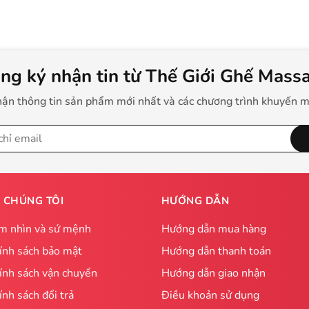
ng ký nhận tin từ Thế Giới Ghế Mass
ận thông tin sản phẩm mới nhất và các chương trình khuyến m
 CHÚNG TÔI
HƯỚNG DẪN
m nhìn và sứ mệnh
Hướng dẫn mua hàng
ính sách bảo mật
Hướng dẫn thanh toán
ính sách vận chuyển
Hướng dẫn giao nhận
ính sách đổi trả
Điều khoản sử dụng