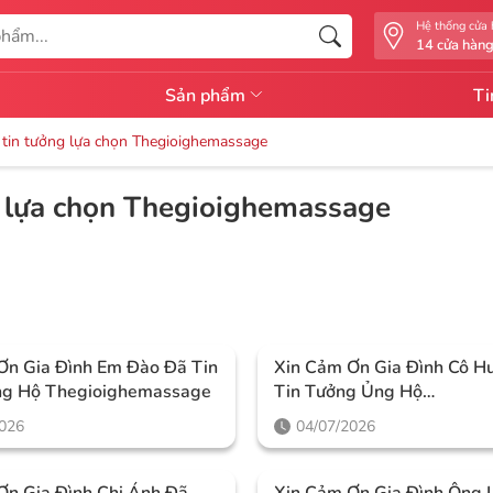
Hệ thống cửa
14 cửa hàn
Sản phẩm
Ti
 tin tưởng lựa chọn Thegioighemassage
g lựa chọn Thegioighemassage
Ơn Gia Đình Em Đào Đã Tin
Xin Cảm Ơn Gia Đình Cô H
ng Hộ Thegioighemassage
Tin Tưởng Ủng Hộ
Thegioighemassage
2026
04/07/2026
Ơn Gia Đình Chị Ánh Đã
Xin Cảm Ơn Gia Đình Ông L