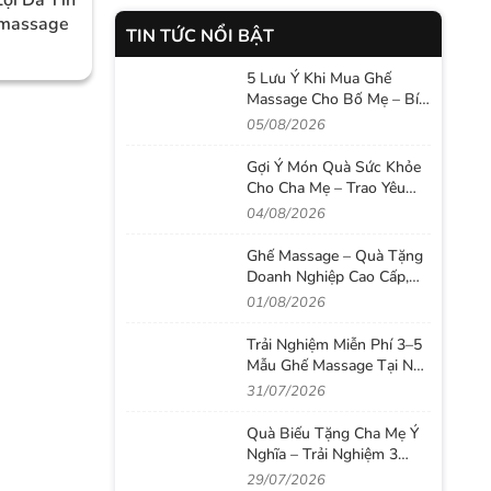
emassage
TIN TỨC NỔI BẬT
5 Lưu Ý Khi Mua Ghế
Massage Cho Bố Mẹ – Bí
Quyết Chọn Đúng Để
05/08/2026
Chăm Sóc Sức Khỏe Lâu
Dài
Gợi Ý Món Quà Sức Khỏe
Cho Cha Mẹ – Trao Yêu
Thương Bằng Sự Quan
04/08/2026
Tâm Thiết Thực
Ghế Massage – Quà Tặng
Doanh Nghiệp Cao Cấp,
Nâng Tầm Giá Trị Tri Ân
01/08/2026
Đối Tác Và Nhân Viên
Trải Nghiệm Miễn Phí 3–5
Mẫu Ghế Massage Tại Nhà
– Chọn Đúng Ghế, Không
31/07/2026
Lo Mua Nhầm
Quà Biếu Tặng Cha Mẹ Ý
Nghĩa – Trải Nghiệm 3
Mẫu Ghế Massage Ngay
29/07/2026