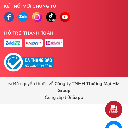
KẾT NỐI VỚI CHÚNG TÔI
HỖ TRỢ THANH TOÁN
© Bản quyền thuộc về
Công ty TNHH Thương Mại HM
Group
Cung cấp bởi
Sapo
Liên hệ