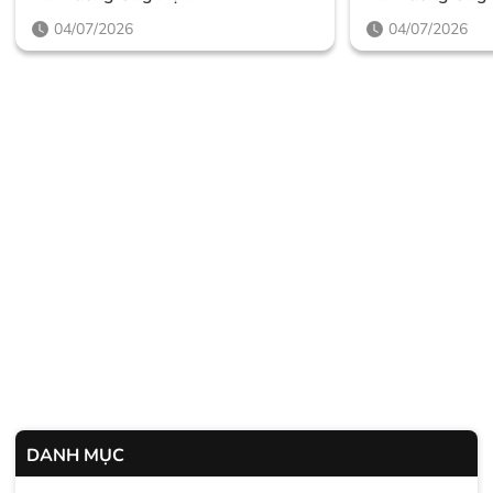
Thegioighemassage
Thegioighema
04/07/2026
04/07/2026
DANH MỤC