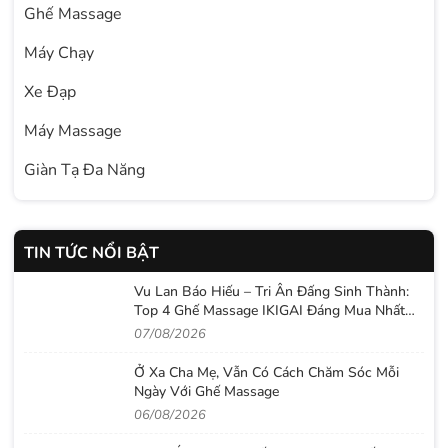
Ghế Massage
Máy Chạy
Xe Đạp
Máy Massage
Giàn Tạ Đa Năng
TIN TỨC NỔI BẬT
Vu Lan Báo Hiếu – Tri Ân Đấng Sinh Thành:
Top 4 Ghế Massage IKIGAI Đáng Mua Nhất
2026
07/08/2026
Ở Xa Cha Mẹ, Vẫn Có Cách Chăm Sóc Mỗi
Ngày Với Ghế Massage
06/08/2026