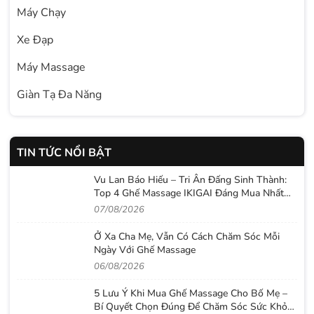
Máy Chạy
Xe Đạp
Máy Massage
Giàn Tạ Đa Năng
TIN TỨC NỔI BẬT
Vu Lan Báo Hiếu – Tri Ân Đấng Sinh Thành:
Top 4 Ghế Massage IKIGAI Đáng Mua Nhất
2026
07/08/2026
Ở Xa Cha Mẹ, Vẫn Có Cách Chăm Sóc Mỗi
Ngày Với Ghế Massage
06/08/2026
5 Lưu Ý Khi Mua Ghế Massage Cho Bố Mẹ –
Bí Quyết Chọn Đúng Để Chăm Sóc Sức Khỏe