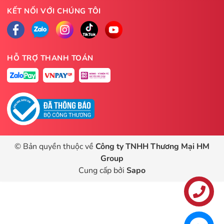
KẾT NỐI VỚI CHÚNG TÔI
HỖ TRỢ THANH TOÁN
© Bản quyền thuộc về
Công ty TNHH Thương Mại HM
Group
Cung cấp bởi
Sapo
Liên hệ