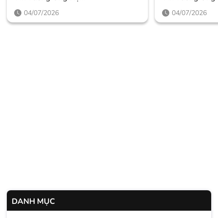
Thegioighemassage
Thegioighema
04/07/2026
04/07/2026
DANH MỤC