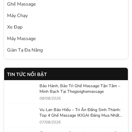
Ghế Massage
Máy Chạy
Xe Đạp
Máy Massage
Giàn Tạ Đa Năng
TIN TỨC NỔI BẬT
Bảo Hành, Bảo Trì Ghế Massage Tận Tâm –
Minh Bạch Tại Thegioighemassage
08/08/2026
Vu Lan Báo Hiếu – Tri Ân Đấng Sinh Thành:
Top 4 Ghế Massage IKIGAI Đáng Mua Nhất
2026
07/08/2026