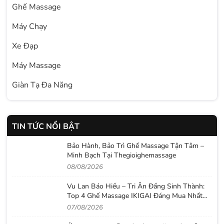
Ghế Massage
Máy Chạy
Xe Đạp
Máy Massage
Giàn Tạ Đa Năng
TIN TỨC NỔI BẬT
Bảo Hành, Bảo Trì Ghế Massage Tận Tâm –
Minh Bạch Tại Thegioighemassage
08/08/2026
Vu Lan Báo Hiếu – Tri Ân Đấng Sinh Thành:
Top 4 Ghế Massage IKIGAI Đáng Mua Nhất
2026
07/08/2026