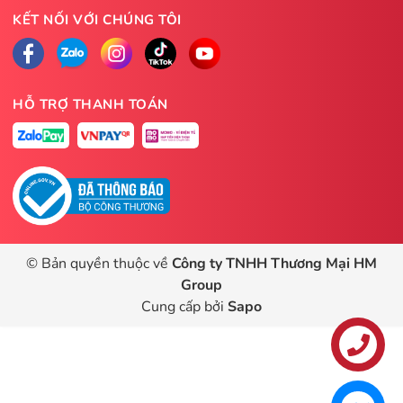
KẾT NỐI VỚI CHÚNG TÔI
HỖ TRỢ THANH TOÁN
© Bản quyền thuộc về
Công ty TNHH Thương Mại HM
Group
Cung cấp bởi
Sapo
Liên hệ