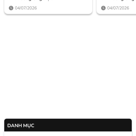
Thegioighemassage
Thegioighema
04/07/2026
04/07/2026
DANH MỤC