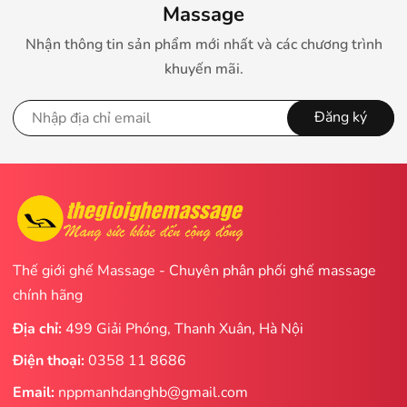
Massage
Nhận thông tin sản phẩm mới nhất và các chương trình
khuyến mãi.
Đăng ký
Thế giới ghế Massage - Chuyên phân phối ghế massage
chính hãng
Địa chỉ:
499 Giải Phóng, Thanh Xuân, Hà Nội
Điện thoại:
0358 11 8686
Email:
nppmanhdanghb@gmail.com