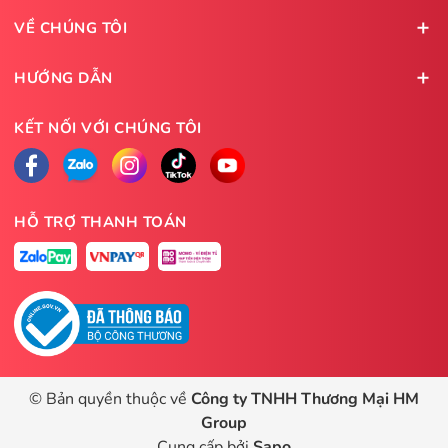
VỀ CHÚNG TÔI
HƯỚNG DẪN
KẾT NỐI VỚI CHÚNG TÔI
HỖ TRỢ THANH TOÁN
© Bản quyền thuộc về
Công ty TNHH Thương Mại HM
Group
Cung cấp bởi
Sapo