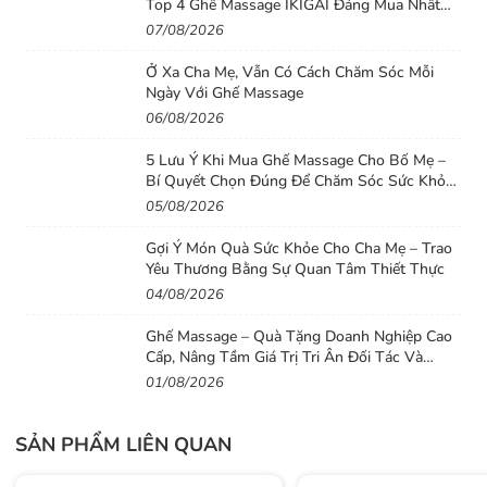
tạo ra các tác động vô cùng mạnh mẽ kích
Top 4 Ghế Massage IKIGAI Đáng Mua Nhất
2026
thích tới các mô mỡ, dần dần đốt cháy chúng,
07/08/2026
trả lại sự săn chắc, dẻo dai cho vóc dáng của
Ở Xa Cha Mẹ, Vẫn Có Cách Chăm Sóc Mỗi
bạn nhanh chóng hơn.
Ngày Với Ghế Massage
06/08/2026
Tích hợp 2 cơ chế vận hành
– Cơ chế auto: Với
5 Lưu Ý Khi Mua Ghế Massage Cho Bố Mẹ –
cơ chế này đai sẽ tự động điều chỉnh kiểu
Bí Quyết Chọn Đúng Để Chăm Sóc Sức Khỏe
rung cũng như tốc độ rung nhanh-chậm,
Lâu Dài
05/08/2026
mạnh-nhẹ giúp cho người mới dùng cảm thấy
Gợi Ý Món Quà Sức Khỏe Cho Cha Mẹ – Trao
thoải mái nhất nhưng vẫn đảm bảo được tính
Yêu Thương Bằng Sự Quan Tâm Thiết Thực
hiệu quả. Đặc biệt cơ chế này còn có tính
04/08/2026
năng tự động tắt sau 30 phút sử dụng nhằm
Ghế Massage – Quà Tặng Doanh Nghiệp Cao
đảm bảo tốt nhất cho người dùng.
Cấp, Nâng Tầm Giá Trị Tri Ân Đối Tác Và
Nhân Viên
01/08/2026
Cơ chế tùy chỉnh: Người dùng có thể thỏa sức
lựa chọn với 4 mức cường độ massage sao
SẢN PHẨM LIÊN QUAN
cho phù hợp với nhu cầu của bản thân để có
những trải nghiệm massage tuyệt vời nhất.