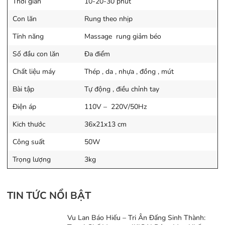
Thời gian
10-20-30 phút
Con lăn
Rung theo nhịp
Tính năng
Massage rung giảm béo
Số đầu con lăn
Đa điểm
Nhiệt hồng ngoại hỗ trợ giảm cân
Chất liệu máy
Thép , da , nhựa , đồng , mút
nhanh:
Sự tác động của chế độ nhiệt hồng
Bài tập
Tự động , điều chỉnh tay
ngoại trong khi mát xa rung ở tần số cao giúp
Điện áp
110V – 220V/50Hz
quá trình đốt cháy mỡ thừa diễn ra nhanh
chóng và hiệu quả hơn bao giờ hết. Massage
Kich thước
36x21x13 cm
rung kết hợp tạo nhiệt loại bỏ 80% lượng mỡ
Công suất
50W
thừa chỉ sau một thời gian ngắn, chăm chỉ tập
Trọng lượng
3kg
luyện.
Động cơ liên tục xoay tròn 360 độ
Điểm đặc biệt của chiếc đai massage rung lắc
TIN TỨC NỔI BẬT
giảm mỡ bụng Eneck này chính là động cơ
liên tục xoay tròn 306 độ kết hợp với rung
Vu Lan Báo Hiếu – Tri Ân Đấng Sinh Thành: