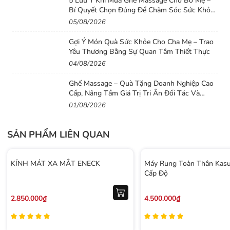
5 Lưu Ý Khi Mua Ghế Massage Cho Bố Mẹ –
– Các bộ phận nội tạng như thận, gan, ruột…
Bí Quyết Chọn Đúng Để Chăm Sóc Sức Khỏe
được khỏe mạnh.
Lâu Dài
05/08/2026
Gợi Ý Món Quà Sức Khỏe Cho Cha Mẹ – Trao
Yêu Thương Bằng Sự Quan Tâm Thiết Thực
04/08/2026
Ghế Massage – Quà Tặng Doanh Nghiệp Cao
Cấp, Nâng Tầm Giá Trị Tri Ân Đối Tác Và
Nhân Viên
01/08/2026
Chú ý khi sử dụng
SẢN PHẨM LIÊN QUAN
– Không nên sử dụng máy quá 20 phút để
đảm bảo tốt cho hoạt động sức khỏe, động cơ
KÍNH MÁT XA MẮT ENECK
Máy Rung Toàn Thân Kasu
tạo rung bên trong sẽ hoạt động bền bỉ.
Cấp Độ
– Đối với các loại đầu massage không nên
2.850.000₫
4.500.000₫
thử trên các mặt phẳng cúng như nền nhà,
tường sẽ làm hỏng đầu đập.