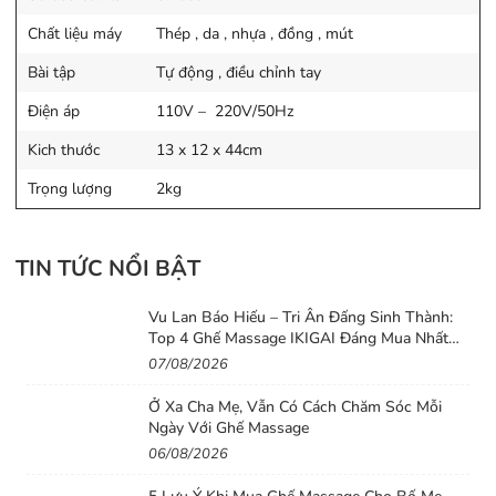
huyết lưu thông, hoạt động trao đổi chất diễn
Chất liệu máy
Thép , da , nhựa , đồng , mút
ra dễ dàng.
Bài tập
Tự động , điều chỉnh tay
– Đấm bóp lưng và bụng
Điện áp
110V – 220V/50Hz
– Massage toàn thân giúp thư giãn căng
Kich thước
13 x 12 x 44cm
thẳng, bấm huyệt đạo từng vùng trên cơ thể.
Trọng lượng
2kg
– Sử dụng máy massage giúp bạn xua tan
được mệt mỏi, căng thẳng sau nhiều giờ lao
TIN TỨC NỔI BẬT
động mệt mỏi.
– Giảm viêm đa khớp, giảm đau vai gáy, đau
Vu Lan Báo Hiếu – Tri Ân Đấng Sinh Thành:
Top 4 Ghế Massage IKIGAI Đáng Mua Nhất
đầu, loại bỏ tê bàn chân, bàn tay các chi.
2026
07/08/2026
– Lớp mỡ tích tụ tại vùng eo, đùi, bụng,
Ở Xa Cha Mẹ, Vẫn Có Cách Chăm Sóc Mỗi
mông được đánh tan đem lại cho bạn một cơ
Ngày Với Ghế Massage
thể săn chắc, gọn gàng.
06/08/2026