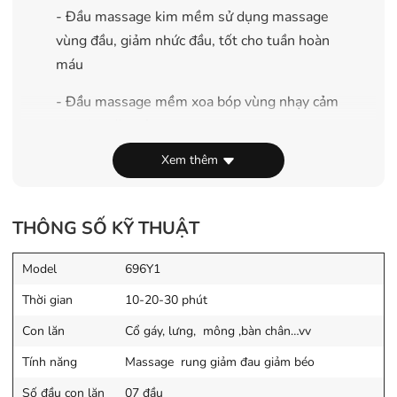
- Đầu massage kim mềm sử dụng massage
vùng đầu, giảm nhức đầu, tốt cho tuần hoàn
máu
- Đầu massage mềm xoa bóp vùng nhạy cảm
như da mặt, gáy
Xem thêm
- Đầu massage đầu 4 chấu xoa bóp hỗ trợ
giảm mỡ bụng, thấp khớp
Tác dụng sản phẩm
THÔNG SỐ KỸ THUẬT
– Tích hợp đèn hồng ngoại làm phục hồi khí
Model
696Y1
huyết, tăng quá trình lưu thông máu bên
trong cơ thể.
Thời gian
10-20-30 phút
Con lăn
Cổ gáy, lưng, mông ,bàn chân…vv
– Máy massage giúp các huyệt đạo trên cơ
thể như chân, lưng, vai, cổ được kích thích.
Tính năng
Massage rung giảm đau giảm béo
Các cơ quan trong cơ thể được phục hồi, khí
Số đầu con lăn
07 đầu